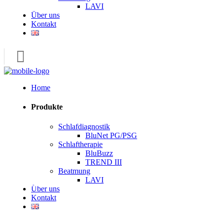
LAVI
Über uns
Kontakt
Home
Produkte
Schlafdiagnostik
BluNet PG/PSG
Schlaftherapie
BluBuzz
TREND III
Beatmung
Kontakt
LAVI
Über uns
Kontakt